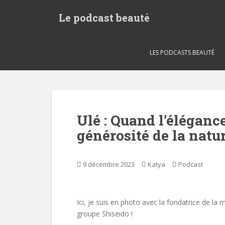
S
Le podcast beauté
k
i
p
t
LES PODCASTS BEAUTÉ
o
m
a
i
n
Ulé : Quand l’éléganc
c
générosité de la natu
o
n
t
9 décembre 2023
Katya
Podcast
e
n
t
Ici, je suis en photo avec la fondatrice de l
groupe Shiseido !