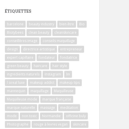
ÉTIQUETTES
barcelone
beauty industry
bien être
Bio
Biotybees
clean beauty
cleanskincare
conseillères image
conseils maquillage
design
directrice artistique
entrepreneur
expert capillaire
fondateur
fondatrice
green beauty
haircare
hair style
ingredients naturels
Instagram
lin
l oreal luxe
makeup addict
makeup tips
mannequin
maquillage
Maquilleuse
Maquilleuse mode
marque française
marque naturelle
massage
meditation
mode
non toxic
Normandie
officine buly
Photographe
rouge à levres vegan
skincare