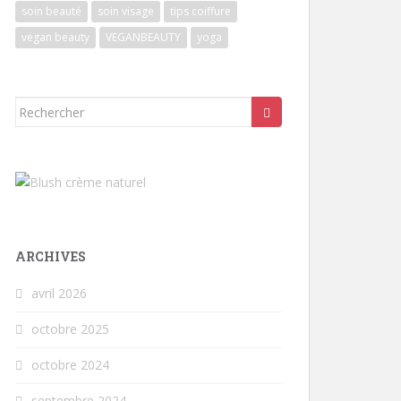
soin beauté
soin visage
tips coiffure
vegan beauty
VEGANBEAUTY
yoga
Rechercher...
ARCHIVES
avril 2026
octobre 2025
octobre 2024
septembre 2024