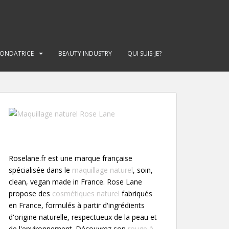
FONDATRICE
BEAUTY INDUSTRY
QUI SUIS-JE?
Roselane.fr est une marque française
spécialisée dans le
maquillage naturel
, soin,
clean, vegan made in France. Rose Lane
propose des
cosmétiques naturel
fabriqués
en France, formulés à partir d'ingrédients
d'origine naturelle, respectueux de la peau et
de l'environnement. Découvrez son
rouge à