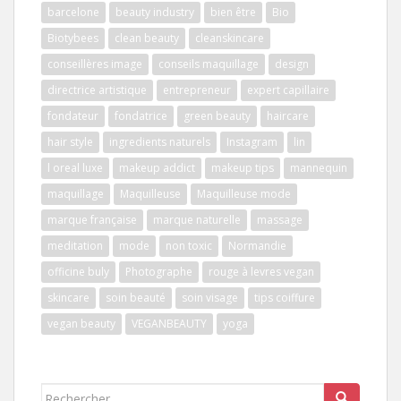
barcelone
beauty industry
bien être
Bio
Biotybees
clean beauty
cleanskincare
conseillères image
conseils maquillage
design
directrice artistique
entrepreneur
expert capillaire
fondateur
fondatrice
green beauty
haircare
hair style
ingredients naturels
Instagram
lin
l oreal luxe
makeup addict
makeup tips
mannequin
maquillage
Maquilleuse
Maquilleuse mode
marque française
marque naturelle
massage
meditation
mode
non toxic
Normandie
officine buly
Photographe
rouge à levres vegan
skincare
soin beauté
soin visage
tips coiffure
vegan beauty
VEGANBEAUTY
yoga
Rechercher...