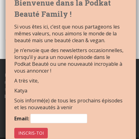
Email:
Si vous êtes ici, c’est que nous partageons les
mêmes valeurs, nous aimons le monde de la
beauté mais une beauté clean & vegan.
Je n’envoie que des newsletters occasionnelles,
lorsqu’il y aura un nouvel épisode dans le
Podkat Beauté ou une nouveauté incroyable à
vous annoncer !
Retrouvez tout notre
maquillage naturel
et
cosmétique naturel,
A très vite,
nos best sellers, le
mascara naturel
, le
rouge à lèvres naturel
et
sans oublier le
blush crème
naturel et soin ainsi que le
baume à
Katya
lèvres naturel multi-soin
sur
Roselane.fr
Sois informé(e) de tous les prochains épisodes
et les nouveautés à venir
Email: