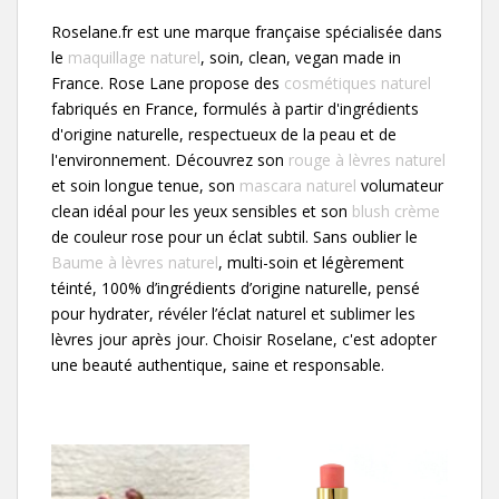
Roselane.fr est une marque française spécialisée dans
le
maquillage naturel
, soin, clean, vegan made in
France. Rose Lane propose des
cosmétiques naturel
fabriqués en France, formulés à partir d'ingrédients
d'origine naturelle, respectueux de la peau et de
l'environnement. Découvrez son
rouge à lèvres naturel
et soin longue tenue, son
mascara naturel
volumateur
clean idéal pour les yeux sensibles et son
blush crème
de couleur rose pour un éclat subtil. Sans oublier le
Baume à lèvres naturel
, multi-soin et légèrement
téinté, 100% d’ingrédients d’origine naturelle, pensé
pour hydrater, révéler l’éclat naturel et sublimer les
lèvres jour après jour. Choisir Roselane, c'est adopter
une beauté authentique, saine et responsable.