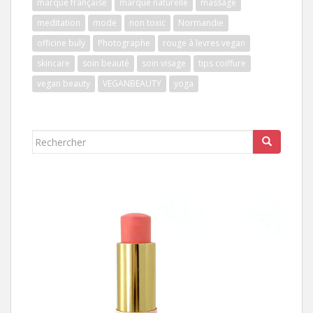
marque française
marque naturelle
massage
meditation
mode
non toxic
Normandie
officine buly
Photographe
rouge à levres vegan
skincare
soin beauté
soin visage
tips coiffure
vegan beauty
VEGANBEAUTY
yoga
Rechercher...