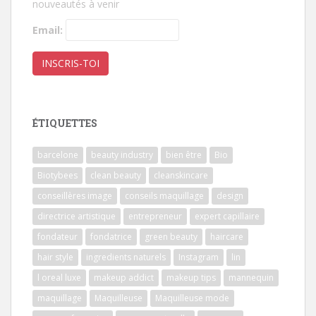
nouveautés à venir
Email:
ÉTIQUETTES
barcelone
beauty industry
bien être
Bio
Biotybees
clean beauty
cleanskincare
conseillères image
conseils maquillage
design
directrice artistique
entrepreneur
expert capillaire
fondateur
fondatrice
green beauty
haircare
hair style
ingredients naturels
Instagram
lin
l oreal luxe
makeup addict
makeup tips
mannequin
maquillage
Maquilleuse
Maquilleuse mode