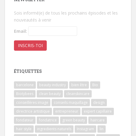
Sois informé(e) de tous les prochains épisodes et les
nouveautés à venir
Email:
ÉTIQUETTES
barcelone
beauty industry
bien être
Bio
Biotybees
clean beauty
cleanskincare
conseillères image
conseils maquillage
design
directrice artistique
entrepreneur
expert capillaire
fondateur
fondatrice
green beauty
haircare
hair style
ingredients naturels
Instagram
lin