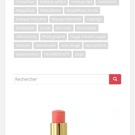
l oreal luxe
makeup addict
makeup tips
mannequin
maquillage
Maquilleuse
Maquilleuse mode
marque française
marque naturelle
massage
meditation
mode
non toxic
Normandie
officine buly
Photographe
rouge à levres vegan
skincare
soin beauté
soin visage
tips coiffure
vegan beauty
VEGANBEAUTY
yoga
Rechercher...