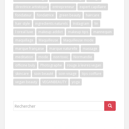
directrice artistique
entrepreneur
expert capillaire
fondateur
fondatrice
green beauty
haircare
hair style
ingredients naturels
Instagram
lin
l oreal luxe
makeup addict
makeup tips
mannequin
maquillage
Maquilleuse
Maquilleuse mode
marque française
marque naturelle
massage
meditation
mode
non toxic
Normandie
officine buly
Photographe
rouge à levres vegan
skincare
soin beauté
soin visage
tips coiffure
vegan beauty
VEGANBEAUTY
yoga
Rechercher...