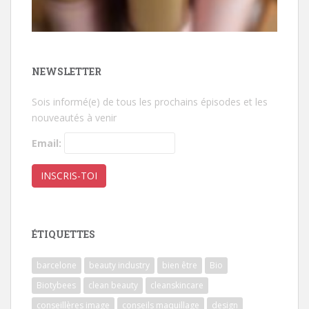
NEWSLETTER
Sois informé(e) de tous les prochains épisodes et les
nouveautés à venir
Email:
ÉTIQUETTES
barcelone
beauty industry
bien être
Bio
Biotybees
clean beauty
cleanskincare
conseillères image
conseils maquillage
design