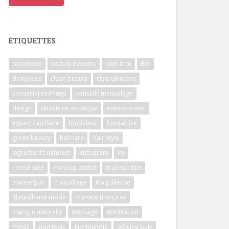
ÉTIQUETTES
barcelone
beauty industry
bien être
Bio
Biotybees
clean beauty
cleanskincare
conseillères image
conseils maquillage
design
directrice artistique
entrepreneur
expert capillaire
fondateur
fondatrice
green beauty
haircare
hair style
ingredients naturels
Instagram
lin
l oreal luxe
makeup addict
makeup tips
mannequin
maquillage
Maquilleuse
Maquilleuse mode
marque française
marque naturelle
massage
meditation
mode
non toxic
Normandie
officine buly