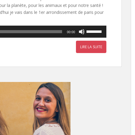
ur la planète, pour les animaux et pour notre santé !
d’hui je vais dans le 1er arrondissement de paris pour
Utilisez
00:00
les
flèches
LIRE LA SUITE
haut/bas
pour
augmenter
ou
diminuer
le
volume.