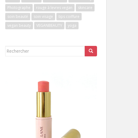
Photographe
rouge à levres vegan
skincare
soin beauté
soin visage
tips coiffure
vegan beauty
VEGANBEAUTY
yoga
Rechercher...