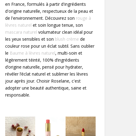
en France, formulés à partir d'ingrédients
d'origine naturelle, respectueux de la peau et
de l'environnement. Découvrez son
rouge à
lèvres naturel
et soin longue tenue, son
mascara naturel
volumateur clean idéal pour
les yeux sensibles et son
blush crème
de
couleur rose pour un éclat subtil. Sans oublier
le
Baume à lèvres naturel
, multi-soin et
légèrement téinté, 100% d’ingrédients
d’origine naturelle, pensé pour hydrater,
révéler l’éclat naturel et sublimer les lèvres
jour après jour. Choisir Roselane, c'est
adopter une beauté authentique, saine et
responsable.