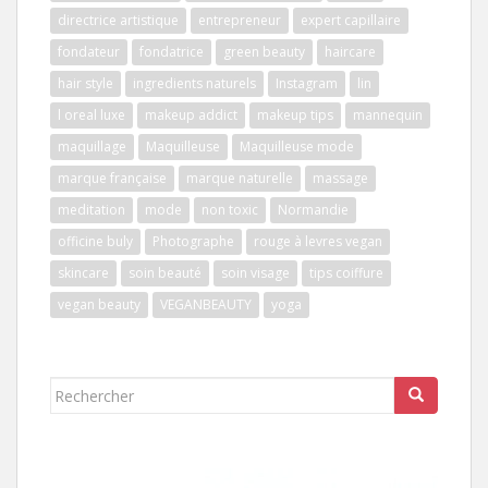
directrice artistique
entrepreneur
expert capillaire
fondateur
fondatrice
green beauty
haircare
hair style
ingredients naturels
Instagram
lin
l oreal luxe
makeup addict
makeup tips
mannequin
maquillage
Maquilleuse
Maquilleuse mode
marque française
marque naturelle
massage
meditation
mode
non toxic
Normandie
officine buly
Photographe
rouge à levres vegan
skincare
soin beauté
soin visage
tips coiffure
vegan beauty
VEGANBEAUTY
yoga
Rechercher...