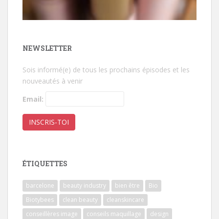
NEWSLETTER
Sois informé(e) de tous les prochains épisodes et les
nouveautés à venir
Email:
ÉTIQUETTES
barcelone
beauty industry
bien être
Bio
Biotybees
clean beauty
cleanskincare
conseillères image
conseils maquillage
design