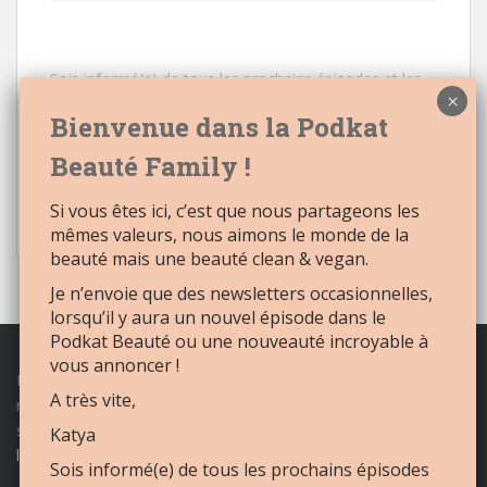
Sois informé(e) de tous les prochains épisodes et les
nouveautés à venir
Email:
Si vous êtes ici, c’est que nous partageons les
mêmes valeurs, nous aimons le monde de la
beauté mais une beauté clean & vegan.
Je n’envoie que des newsletters occasionnelles,
lorsqu’il y aura un nouvel épisode dans le
Podkat Beauté ou une nouveauté incroyable à
vous annoncer !
Retrouvez tout notre
maquillage naturel
et
cosmétique naturel,
A très vite,
nos best sellers, le
mascara naturel
, le
rouge à lèvres naturel
et
sans oublier le
blush crème
naturel et soin ainsi que le
baume à
Katya
lèvres naturel multi-soin
sur
Roselane.fr
Sois informé(e) de tous les prochains épisodes