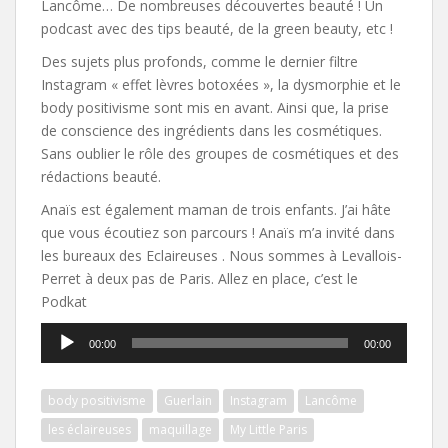
Lancôme… De nombreuses découvertes beauté ! Un
podcast avec des tips beauté, de la green beauty, etc !
Des sujets plus profonds, comme le dernier filtre
Instagram « effet lèvres botoxées », la dysmorphie et le
body positivisme sont mis en avant. Ainsi que, la prise
de conscience des ingrédients dans les cosmétiques.
Sans oublier le rôle des groupes de cosmétiques et des
rédactions beauté.
Anaïs est également maman de trois enfants. J’ai hâte
que vous écoutiez son parcours ! Anaïs m’a invité dans
les bureaux des Eclaireuses . Nous sommes à Levallois-
Perret à deux pas de Paris. Allez en place, c’est le
Podkat
Lecteur
00:00
00:00
audio
body positivisme
Guerlain
Instagram
Lancôme
les éclaireuses
maquillage
My Little Paris