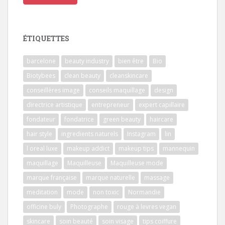
ÉTIQUETTES
barcelone
beauty industry
bien être
Bio
Biotybees
clean beauty
cleanskincare
conseillères image
conseils maquillage
design
directrice artistique
entrepreneur
expert capillaire
fondateur
fondatrice
green beauty
haircare
hair style
ingredients naturels
Instagram
lin
l oreal luxe
makeup addict
makeup tips
mannequin
maquillage
Maquilleuse
Maquilleuse mode
marque française
marque naturelle
massage
meditation
mode
non toxic
Normandie
officine buly
Photographe
rouge à levres vegan
skincare
soin beauté
soin visage
tips coiffure