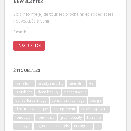
NEWSLETTER
Sois informé(e) de tous les prochains épisodes et les
nouveautés à venir
Email:
ÉTIQUETTES
barcelone
beauty industry
bien être
Bio
Biotybees
clean beauty
cleanskincare
conseillères image
conseils maquillage
design
directrice artistique
entrepreneur
expert capillaire
fondateur
fondatrice
green beauty
haircare
hair style
ingredients naturels
Instagram
lin