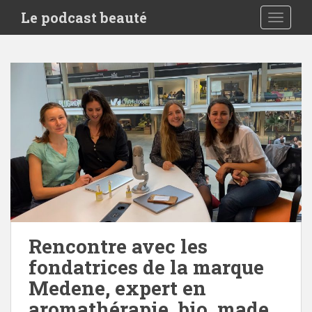
S
Le podcast beauté
TOGGLE
k
i
p
t
o
m
a
i
n
c
o
n
t
e
Rencontre avec les
n
fondatrices de la marque
t
Medene, expert en
aromathérapie, bio, made