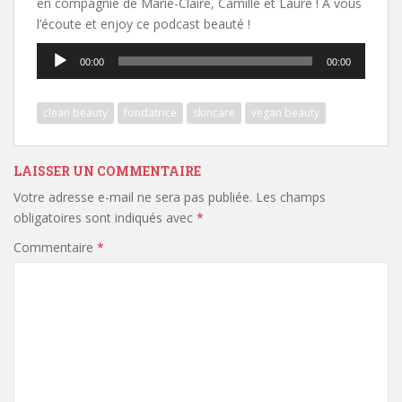
en compagnie de Marie-Claire, Camille et Laure ! A vous
l’écoute et enjoy ce podcast beauté !
Lecteur
00:00
00:00
audio
clean beauty
fondatrice
skincare
vegan beauty
LAISSER UN COMMENTAIRE
Votre adresse e-mail ne sera pas publiée.
Les champs
obligatoires sont indiqués avec
*
Commentaire
*