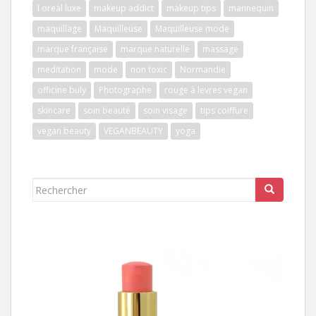
l oreal luxe
makeup addict
makeup tips
mannequin
maquillage
Maquilleuse
Maquilleuse mode
marque française
marque naturelle
massage
meditation
mode
non toxic
Normandie
officine buly
Photographe
rouge à levres vegan
skincare
soin beauté
soin visage
tips coiffure
vegan beauty
VEGANBEAUTY
yoga
Rechercher...