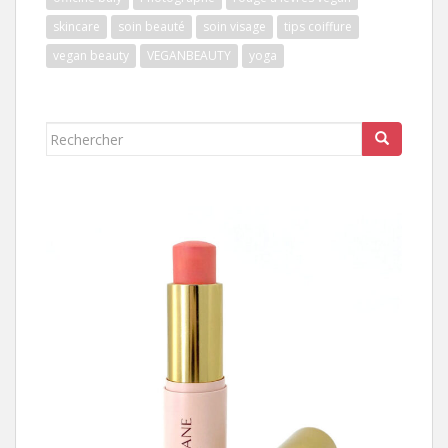
skincare
soin beauté
soin visage
tips coiffure
vegan beauty
VEGANBEAUTY
yoga
Rechercher...