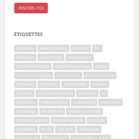
ÉTIQUETTES
barcelone
beauty industry
bien être
Bio
Biotybees
clean beauty
cleanskincare
conseillères image
conseils maquillage
design
directrice artistique
entrepreneur
expert capillaire
fondateur
fondatrice
green beauty
haircare
hair style
ingredients naturels
Instagram
lin
l oreal luxe
makeup addict
makeup tips
mannequin
maquillage
Maquilleuse
Maquilleuse mode
marque française
marque naturelle
massage
meditation
mode
non toxic
Normandie
officine buly
Photographe
rouge à levres vegan