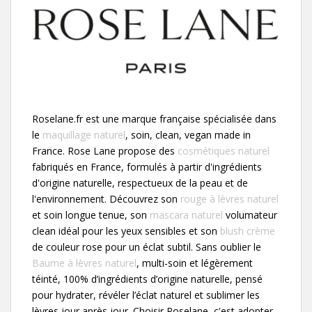
Roselane.fr est une marque française spécialisée dans
le
maquillage naturel
, soin, clean, vegan made in
France. Rose Lane propose des
cosmétiques naturel
fabriqués en France, formulés à partir d'ingrédients
d'origine naturelle, respectueux de la peau et de
l'environnement. Découvrez son
rouge à lèvres naturel
et soin longue tenue, son
mascara naturel
volumateur
clean idéal pour les yeux sensibles et son
blush crème
de couleur rose pour un éclat subtil. Sans oublier le
Baume à lèvres naturel
, multi-soin et légèrement
téinté, 100% d’ingrédients d’origine naturelle, pensé
pour hydrater, révéler l’éclat naturel et sublimer les
lèvres jour après jour. Choisir Roselane, c'est adopter