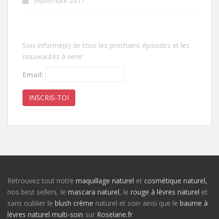
septembre 2017
Sois informé(e) de tous les prochains épisodes et les
nouveautés à venir
Email:
Retrouvez tout notre
maquillage naturel
et
cosmétique naturel,
nos best sellers, le
mascara naturel
, le
rouge à lèvres naturel
et
sans oublier le
blush crème
naturel et soin ainsi que le
baume à
lèvres naturel multi-soin
sur
Roselane.fr