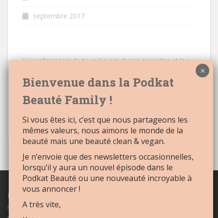
septembre 2017
Sois informé(e) de tous les prochains épisodes et les
nouveautés à venir
Email:
Si vous êtes ici, c’est que nous partageons les
mêmes valeurs, nous aimons le monde de la
beauté mais une beauté clean & vegan.
Je n’envoie que des newsletters occasionnelles,
lorsqu’il y aura un nouvel épisode dans le
Podkat Beauté ou une nouveauté incroyable à
vous annoncer !
Retrouvez tout notre
maquillage naturel
et
cosmétique naturel,
A très vite,
nos best sellers, le
mascara naturel
, le
rouge à lèvres naturel
et
sans oublier le
blush crème
naturel et soin ainsi que le
baume à