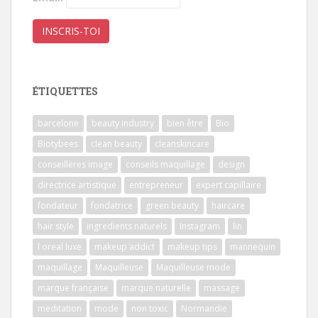
ÉTIQUETTES
barcelone
beauty industry
bien être
Bio
Biotybees
clean beauty
cleanskincare
conseillères image
conseils maquillage
design
directrice artistique
entrepreneur
expert capillaire
fondateur
fondatrice
green beauty
haircare
hair style
ingredients naturels
Instagram
lin
l oreal luxe
makeup addict
makeup tips
mannequin
maquillage
Maquilleuse
Maquilleuse mode
marque française
marque naturelle
massage
meditation
mode
non toxic
Normandie