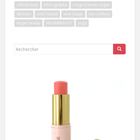
officine buly
Photographe
rouge à levres vegan
skincare
soin beauté
soin visage
tips coiffure
vegan beauty
VEGANBEAUTY
yoga
Rechercher...