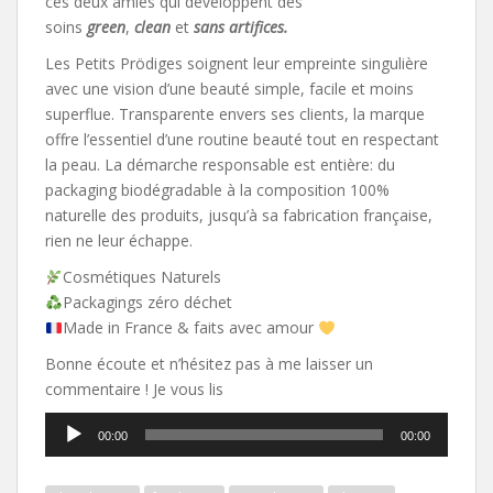
ces deux amies qui développent des
soins
green
,
clean
et
sans artifices.
Les Petits Prödiges soignent leur empreinte singulière
avec une vision d’une beauté simple, facile et moins
superflue. Transparente envers ses clients, la marque
offre l’essentiel d’une routine beauté tout en respectant
la peau. La démarche responsable est entière: du
packaging biodégradable à la composition 100%
naturelle des produits, jusqu’à sa fabrication française,
rien ne leur échappe.
Cosmétiques Naturels
Packagings zéro déchet
Made in France & faits avec amour
Bonne écoute et n’hésitez pas à me laisser un
commentaire ! Je vous lis
Lecteur
00:00
00:00
audio