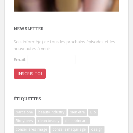
NEWSLETTER
Sois informé(e) de tous les prochains épisodes et les
nouveautés à venir
Email:
ÉTIQUETTES
barcelone
beauty industry
bien être
Bio
Biotybees
clean beauty
cleanskincare
conseillères image
conseils maquillage
design