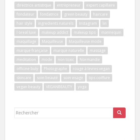
directrice artistique
entrepreneur
expert capillaire
fondateur
fondatrice
green beauty
haircare
hair style
ingredients naturels
Instagram
lin
l oreal luxe
makeup addict
makeup tips
mannequin
maquillage
Maquilleuse
Maquilleuse mode
marque française
marque naturelle
massage
meditation
mode
non toxic
Normandie
officine buly
Photographe
rouge à levres vegan
skincare
soin beauté
soin visage
tips coiffure
vegan beauty
VEGANBEAUTY
yoga
Rechercher...